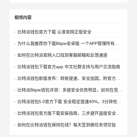
相邻内容
比特派钱包官方下载 认准官网正版安全
为什么我推荐你下载Bitpie安卓版 一个APP管理所有数字资产
如何在比特派官网入口找到客服邮箱和反馈通道
比特派钱包下载官方app 中文社群支持与用户交流指南
比特派钱包新版发布：转账提速、安全加固，附官方下载更新链接
比特派Bitpie钱包评测：多链安全优势明显，如何在竞争中突围？
比特派钱包5.0官方下载 安全稳定提速40%，3分钟完成冷备份
比特派钱包官方版下载安装指南，三步避开盗版安全使用
如何在比特派钱包保持在线？每天签到做任务领空投