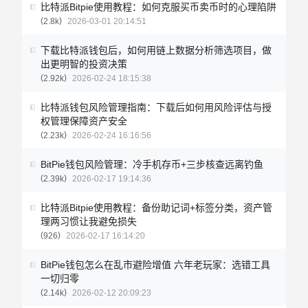
比特派Bitpie使用教程：如何克服买币卖币时的心理陷阱
2.8k
2026-03-01 20:14:51
下载比特派钱包后，如何用链上数据分析筛选项目，做
出更明智的投资决策
2.92k
2026-02-24 18:15:38
比特派钱包风险管理指南：下载后如何用风险评估与授
权管理保障资产安全
2.23k
2026-02-24 16:16:56
BitPie钱包风险管理：冷手机存币+三步核查远离钓鱼
2.39k
2026-02-17 19:14:36
比特派Bitpie使用教程：备份助记词+标签分类，资产管
理两习惯让我避免损失
926
2026-02-17 16:14:20
BitPie钱包怎么在乱市避险增值 六年老玩家：选错工具
一切归零
2.14k
2026-02-12 20:09:23