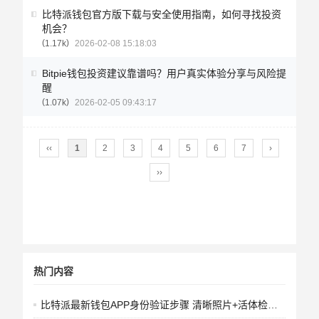
比特派钱包官方版下载与安全使用指南，如何寻找投资
机会？
1.17k
2026-02-08 15:18:03
Bitpie钱包投资建议靠谱吗？用户真实体验分享与风险提
醒
1.07k
2026-02-05 09:43:17
‹‹
1
2
3
4
5
6
7
›
››
热门内容
比特派最新钱包APP身份验证步骤 清晰照片+活体检测轻松过