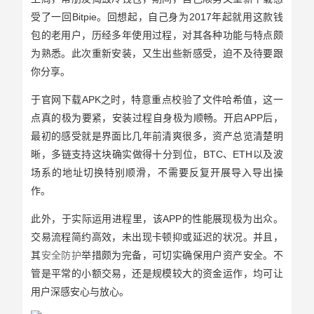
受了一回Bitpie。回想起，自己身为2017年起就用这款钱
包的老用户，历经多年使用过程，对其各种功能与特点颇
为熟悉。此次重新安装，又生出些新感受，迫不及待要跟
你分享。
于官网下载APK之时，特意重点校验了文件哈希值，这一
点真的极为要紧，安装过程自身极为顺畅。开启APP后，
最初的感受就是界面比几年前清爽很多，资产总览清楚明
晰，多链支持这块确实做得十分到位，BTC、ETH以及波
场系的地址切换特别顺滑，不需要反复开展导入导出操
作。
此外，于实际运用进程里，该APP的性能展现极为出众。
交易流程简约高效，未出现卡顿抑或延迟的状况。并且，
其
安全防护
举措颇为完备，可切实确保用户资产安全。不
管是平常的小额交易，还是规模较大的资金运作，均可让
用户深感安心与放心。