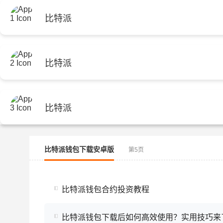
比特派
比特派
首页
比特派钱包下载app
比特派钱包
比特派钱包下载安卓版
比特派
比特派钱包下载安卓版
第5页
比特派钱包合约投资教程
比特派钱包下载后如何高效使用？实用技巧来