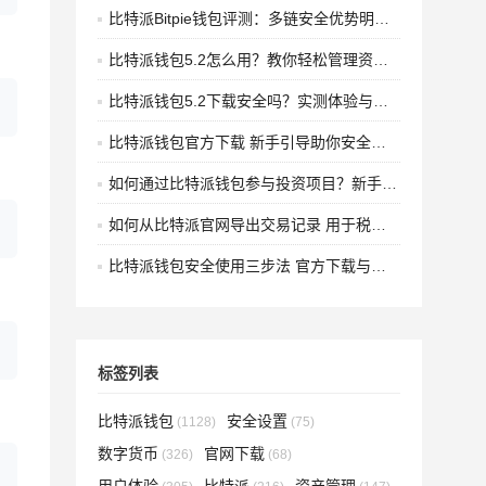
比特派Bitpie钱包评测：多链安全优势明显，如何在竞争中突围？
比特派钱包5.2怎么用？教你轻松管理资产转账和兑换
比特派钱包5.2下载安全吗？实测体验与行业乱象揭秘
比特派钱包官方下载 新手引导助你安全入门
如何通过比特派钱包参与投资项目？新手也能操作的3个步骤
如何从比特派官网导出交易记录 用于税务申报
比特派钱包安全使用三步法 官方下载与操作强化指南
标签列表
比特派钱包
安全设置
(1128)
(75)
数字货币
官网下载
(326)
(68)